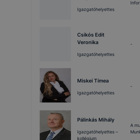
Info
Igazgatóhelyettes
Csikós Edit
Veronika
-
Igazgatóhelyettes
Miskei Tímea
-
Igazgatóhelyettes
Pálinkás Mihály
A mu
Igazgatóhelyettes –
Munk
kollégium