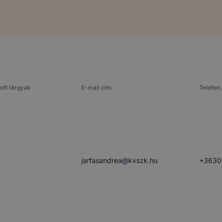
ott tárgyak
E-mail cím
Telefon,
jarfasandrea​@kvszk.hu
+3630