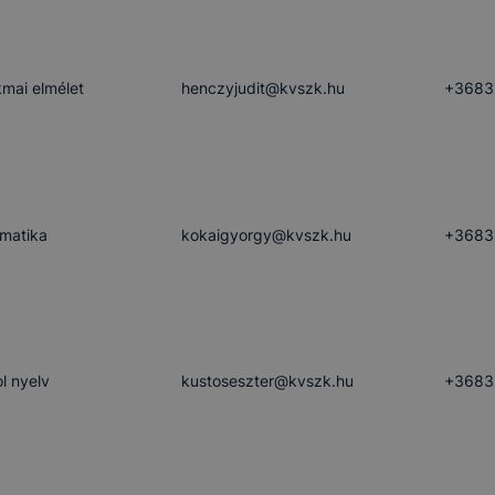
mai elmélet
henczyjudit​@kvszk.hu
+3683
rmatika
kokaigyorgy​@kvszk.hu
+3683
l nyelv
kustoseszter​@kvszk.hu
+3683