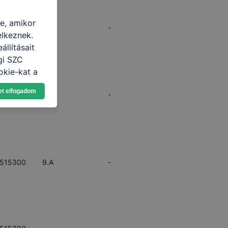
re, amikor
515300
-
-
elkeznek.
llításait
gi SZC
okie-kat a
n, hogyan
et elfogadom
515300
10.B
-
zeit
ítsunk Önnek
lap
-kat?
ztatását. A
kie-kat, de
515300
9.A
-
ookie-k
 vagy
ése által
kcióinak
ödni