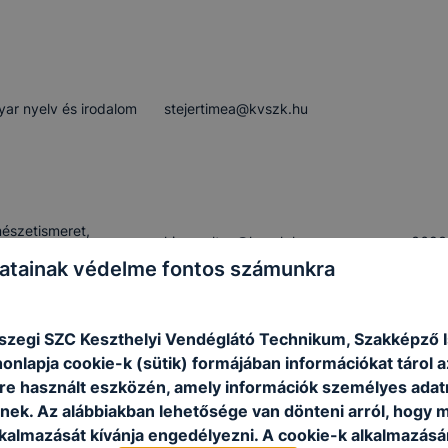
ar nyelv és irodalom
stejertimea​@kvszk.hu
észetismeret,
kisszsoltne​@kvszk.hu
+3683
ógia
atainak védelme fontos számunkra
szegi SZC Keszthelyi Vendéglátó Technikum, Szakképző I
onlapja cookie-k (sütik) formájában információkat tárol 
t nyelv
fodinora​@kvszk.hu
+3683
e használt eszközén, amely információk személyes adat
nek. Az alábbiakban lehetősége van dönteni arról, hogy m
lkalmazását kívánja engedélyezni. A cookie-k alkalmazásá