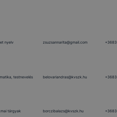
t nyelv
zsuzsannarita​@gmail.com
+3683
rmatika, testnevelés
belovariandras​@kvszk.hu
+3683
mai tárgyak
borczibalazs​@kvszk.hu
+3683