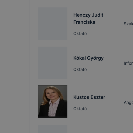
Henczy Judit
Franciska
Szak
Oktató
Kókai György
Info
Oktató
Kustos Eszter
Ango
Oktató