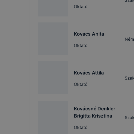
Szak
böngészőjé
Oktató
Kovács Anita
Néme
Oktató
Kovács Attila
Szak
Oktató
Kovácsné Denkler
Brigitta Krisztina
Szak
Oktató