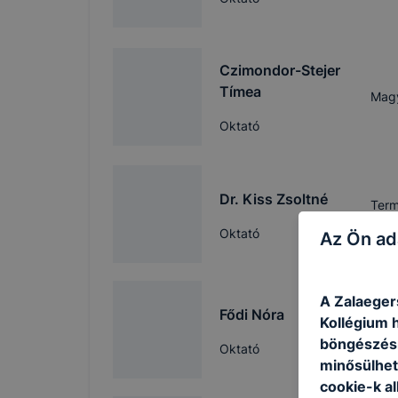
Czimondor-Stejer
Tímea
Magy
Oktató
Dr. Kiss Zsoltné
Term
Biol
Oktató
Az Ön ad
A Zalaeger
Fődi Nóra
Kollégium h
Néme
böngészésr
Oktató
minősülhet
cookie-k a