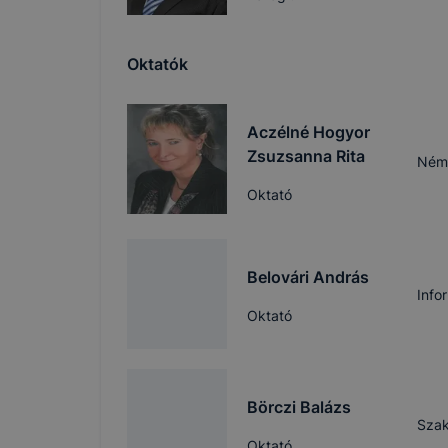
Oktatók
Aczélné Hogyor
Zsuzsanna Rita
Néme
Oktató
Belovári András
Info
Oktató
Börczi Balázs
Szak
Oktató