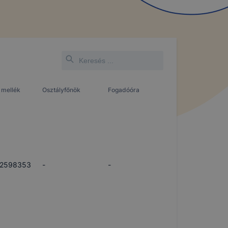
 mellék
Osztályfőnök
Fogadóóra
2598353
-
-