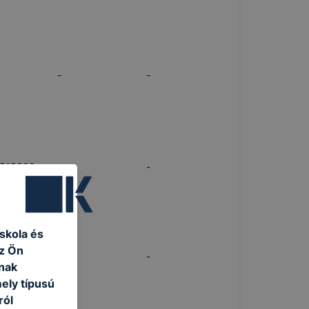
-
-
515300
-
-
skola és
az Ön
515300
13.B
-
nak
ely típusú
ról