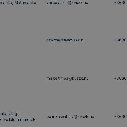
rmatika, Matematika
vargalaszlo​@kvszk.hu
+3630
csikosedit​@kvszk.hu
+3630
miskeitimea​@kvszk.hu
+3630
nka világa,
palinkasmihaly​@kvszk.hu
+3630
avállalói ismeretek