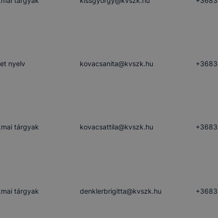
mai tárgyak
kissgyorgy​@kvszk.hu
+3683
ben.
t nyelv
kovacsanita​@kvszk.hu
+3683
mai tárgyak
kovacsattila​@kvszk.hu
+3683
mai tárgyak
denklerbrigitta​@kvszk.hu
+3683